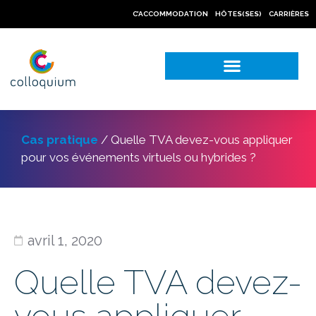
C’ACCOMMODATION
HÔTES(SES)
CARRIÈRES
NOS CAS PRATIQUES
Cas pratique
/
Quelle TVA devez-vous appliquer
pour vos événements virtuels ou hybrides ?
avril 1, 2020
Quelle TVA devez-