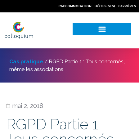
C’ACCOMMODATION
HÔTES(SES)
CARRIÈRES
NOS CAS PRATIQUES
Cas pratique
/
RGPD Partie 1 : Tous concernés,
même les associations
mai 2, 2018
RGPD Partie 1 :