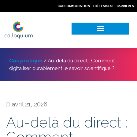
C’ACCOMMODATION
HÔTES(SES)
CARRIÈRES
NOS CAS PRATIQUES
Cas pratique
/
Au-delà du direct : Comment
digitaliser durablement le savoir scientifique ?
avril 21, 2026
Au-delà du direct :