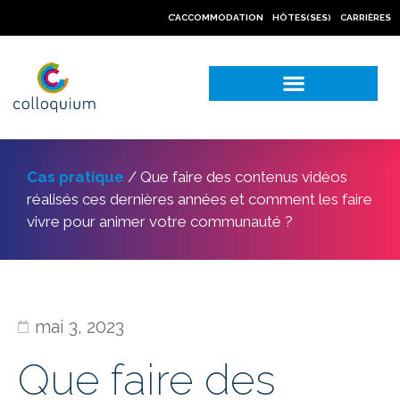
C’ACCOMMODATION
HÔTES(SES)
CARRIÈRES
NOS CAS PRATIQUES
Cas pratique
/
Que faire des contenus vidéos
réalisés ces dernières années et comment les faire
vivre pour animer votre communauté ?
mai 3, 2023
Que faire des